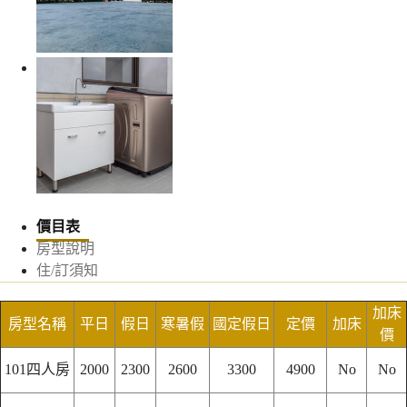
價目表
房型說明
住/訂須知
加床
房型名稱
平日
假日
寒暑假
國定假日
定價
加床
價
101四人房
2000
2300
2600
3300
4900
No
No